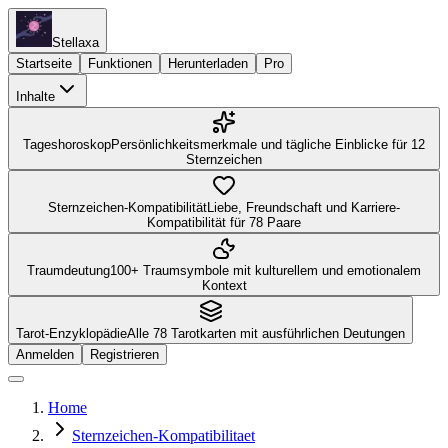
Stellaxa
Startseite
Funktionen
Herunterladen
Pro
Inhalte
Tageshoroskop
Persönlichkeitsmerkmale und tägliche Einblicke für 12
Sternzeichen
Sternzeichen-Kompatibilität
Liebe, Freundschaft und Karriere-
Kompatibilität für 78 Paare
Traumdeutung
100+ Traumsymbole mit kulturellem und emotionalem
Kontext
Tarot-Enzyklopädie
Alle 78 Tarotkarten mit ausführlichen Deutungen
Anmelden
Registrieren
Home
Sternzeichen-Kompatibilitaet