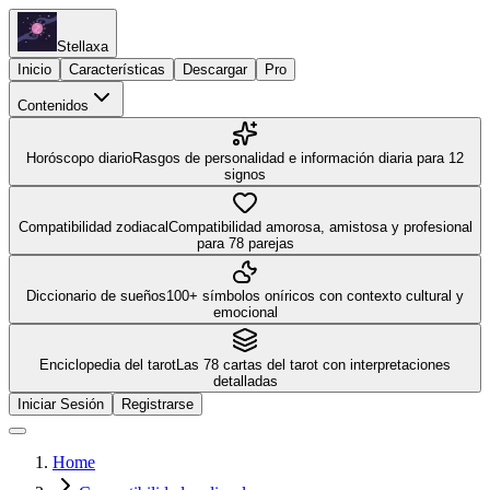
Stellaxa
Inicio
Características
Descargar
Pro
Contenidos
Horóscopo diario
Rasgos de personalidad e información diaria para 12
signos
Compatibilidad zodiacal
Compatibilidad amorosa, amistosa y profesional
para 78 parejas
Diccionario de sueños
100+ símbolos oníricos con contexto cultural y
emocional
Enciclopedia del tarot
Las 78 cartas del tarot con interpretaciones
detalladas
Iniciar Sesión
Registrarse
Home