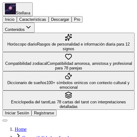
Stellaxa
Inicio
Características
Descargar
Pro
Contenidos
Horóscopo diario
Rasgos de personalidad e información diaria para 12
signos
Compatibilidad zodiacal
Compatibilidad amorosa, amistosa y profesional
para 78 parejas
Diccionario de sueños
100+ símbolos oníricos con contexto cultural y
emocional
Enciclopedia del tarot
Las 78 cartas del tarot con interpretaciones
detalladas
Iniciar Sesión
Registrarse
Home