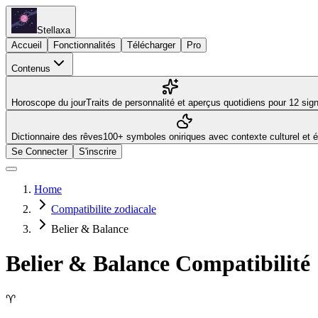
Stellaxa
Accueil
Fonctionnalités
Télécharger
Pro
Contenus
Horoscope du jour
Traits de personnalité et aperçus quotidiens pour 12 sig
Dictionnaire des rêves
100+ symboles oniriques avec contexte culturel et 
Se Connecter
S'inscrire
Home
Compatibilite zodiacale
Belier & Balance
Belier
&
Balance
Compatibilité
♈