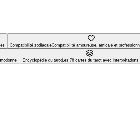
nes
Compatibilité zodiacale
Compatibilité amoureuse, amicale et professionne
émotionnel
Encyclopédie du tarot
Les 78 cartes du tarot avec interprétations 