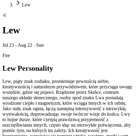
Lew
♌
Lew
Jul 23 - Aug 22
·
Sun
Fire
Lew Personality
Lew, piąty znak zodiaku, promieniuje pewnością siebie,
kreatywnością i naturalnym przywództwem, które przyciąga uwagę
wszędzie, gdzie się pojawi. Rządzone przez Słońce, centrum
naszego układu słonecznego, osoby spod znaku Lwa posiadają
wrodzone ciepło i magnetyzm, które wciąga innych w ich orbitę.
Jako stały znak ognia, łączą namiętną intensywność z niezwykłą
wytrwałością, doprowadzając swoje twórcze wizje do końca. Lwy
to hojne dusze, które czerpią prawdziwą przyjemność z
uszczęśliwiania innych, często idąc na niezwykłe poświęcenia, aby
pomóc tym, na których im zależy. Ich kreatywność jest
bezgraniczna, wyrażając się poprzez sztukę, występy, modę i sam