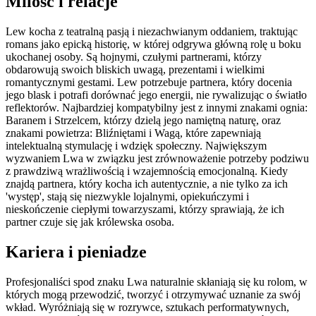
Milosc i relacje
Lew kocha z teatralną pasją i niezachwianym oddaniem, traktując
romans jako epicką historię, w której odgrywa główną rolę u boku
ukochanej osoby. Są hojnymi, czułymi partnerami, którzy
obdarowują swoich bliskich uwagą, prezentami i wielkimi
romantycznymi gestami. Lew potrzebuje partnera, który docenia
jego blask i potrafi dorównać jego energii, nie rywalizując o światło
reflektorów. Najbardziej kompatybilny jest z innymi znakami ognia:
Baranem i Strzelcem, którzy dzielą jego namiętną naturę, oraz
znakami powietrza: Bliźniętami i Wagą, które zapewniają
intelektualną stymulację i wdzięk społeczny. Największym
wyzwaniem Lwa w związku jest zrównoważenie potrzeby podziwu
z prawdziwą wrażliwością i wzajemnością emocjonalną. Kiedy
znajdą partnera, który kocha ich autentycznie, a nie tylko za ich
'występ', stają się niezwykle lojalnymi, opiekuńczymi i
nieskończenie ciepłymi towarzyszami, którzy sprawiają, że ich
partner czuje się jak królewska osoba.
Kariera i pieniadze
Profesjonaliści spod znaku Lwa naturalnie skłaniają się ku rolom, w
których mogą przewodzić, tworzyć i otrzymywać uznanie za swój
wkład. Wyróżniają się w rozrywce, sztukach performatywnych,