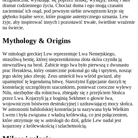
dramat codziennego życia. Chociaż duma i ego mogą czasami
zaciemniać ich osąd, pod pewnym siebie zewnętrzem kryje się
głęboko lojalne serce, które pragnie autentycznego uznania. Lew
żyje, aby inspirować innych i pozostawić trwałe, świetliste wrażenie
na świecie.
Mythology & Origins
W mitologii greckiej Lew reprezentuje Lwa Nemejskiego,
straszliwą bestię, której nieprzenikniona złota skóra czyniła ją
niewrażliwą na broń. Zabicie tego lwa było pierwszą z dwunastu
prac Heraklesa, który ostatecznie pokonał go siłą i sprytem, nosząc
jego skórę jako zbroję. Zeus umieścił lwa wśród gwiazd, aby
upamiętnić tę legendarną bitwę. Starożytni Egipcjanie darzyli tę
konstelację szczególnym szacunkiem, ponieważ coroczne wylewy
Nilu, niezbędne dla rolnictwa, zbiegały się z przejściem Słońca
przez Lwa. Kojarzyli ją z boginią Sekhmet o głowie lwa,
wojowniczym bóstwem destrukcyjnej i uzdrawiającej mocy słońca.
W astronomii babilońskiej konstelacja ta nazywana była Wielkim
Lwem i była związana z władzą królewską, co jest połączeniem,
które utrzymuje się w astrologii do dziś, gdzie Lew nadal jest
kojarzony z królewskością i szlachetnością.