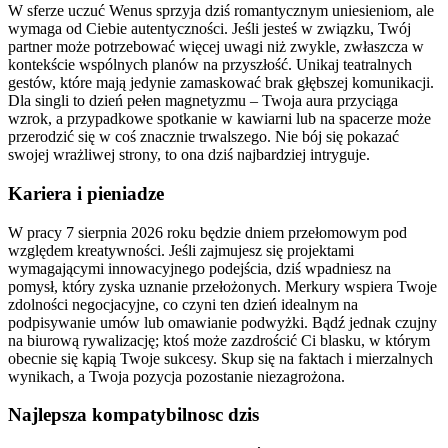
W sferze uczuć Wenus sprzyja dziś romantycznym uniesieniom, ale
wymaga od Ciebie autentyczności. Jeśli jesteś w związku, Twój
partner może potrzebować więcej uwagi niż zwykle, zwłaszcza w
kontekście wspólnych planów na przyszłość. Unikaj teatralnych
gestów, które mają jedynie zamaskować brak głębszej komunikacji.
Dla singli to dzień pełen magnetyzmu – Twoja aura przyciąga
wzrok, a przypadkowe spotkanie w kawiarni lub na spacerze może
przerodzić się w coś znacznie trwalszego. Nie bój się pokazać
swojej wrażliwej strony, to ona dziś najbardziej intryguje.
Kariera i pieniadze
W pracy 7 sierpnia 2026 roku będzie dniem przełomowym pod
względem kreatywności. Jeśli zajmujesz się projektami
wymagającymi innowacyjnego podejścia, dziś wpadniesz na
pomysł, który zyska uznanie przełożonych. Merkury wspiera Twoje
zdolności negocjacyjne, co czyni ten dzień idealnym na
podpisywanie umów lub omawianie podwyżki. Bądź jednak czujny
na biurową rywalizację; ktoś może zazdrościć Ci blasku, w którym
obecnie się kąpią Twoje sukcesy. Skup się na faktach i mierzalnych
wynikach, a Twoja pozycja pozostanie niezagrożona.
Najlepsza kompatybilnosc dzis