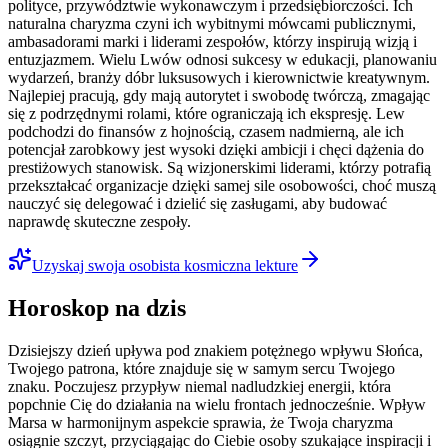
polityce, przywództwie wykonawczym i przedsiębiorczości. Ich
naturalna charyzma czyni ich wybitnymi mówcami publicznymi,
ambasadorami marki i liderami zespołów, którzy inspirują wizją i
entuzjazmem. Wielu Lwów odnosi sukcesy w edukacji, planowaniu
wydarzeń, branży dóbr luksusowych i kierownictwie kreatywnym.
Najlepiej pracują, gdy mają autorytet i swobodę twórczą, zmagając
się z podrzędnymi rolami, które ograniczają ich ekspresję. Lew
podchodzi do finansów z hojnością, czasem nadmierną, ale ich
potencjał zarobkowy jest wysoki dzięki ambicji i chęci dążenia do
prestiżowych stanowisk. Są wizjonerskimi liderami, którzy potrafią
przekształcać organizacje dzięki samej sile osobowości, choć muszą
nauczyć się delegować i dzielić się zasługami, aby budować
naprawdę skuteczne zespoły.
Uzyskaj swoja osobista kosmiczna lekture
Horoskop na dzis
Dzisiejszy dzień upływa pod znakiem potężnego wpływu Słońca,
Twojego patrona, które znajduje się w samym sercu Twojego
znaku. Poczujesz przypływ niemal nadludzkiej energii, która
popchnie Cię do działania na wielu frontach jednocześnie. Wpływ
Marsa w harmonijnym aspekcie sprawia, że Twoja charyzma
osiągnie szczyt, przyciągając do Ciebie osoby szukające inspiracji i