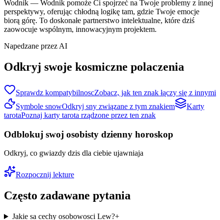
Wodnik
—
Wodnik pomoże Ci spojrzeć na Twoje problemy z innej
perspektywy, oferując chłodną logikę tam, gdzie Twoje emocje
biorą górę. To doskonałe partnerstwo intelektualne, które dziś
zaowocuje wspólnym, innowacyjnym projektem.
Napedzane przez AI
Odkryj swoje kosmiczne polaczenia
Sprawdz kompatybilnosc
Zobacz, jak ten znak łączy się z innymi
Symbole snow
Odkryj sny związane z tym znakiem
Karty
tarota
Poznaj karty tarota rządzone przez ten znak
Odblokuj swoj osobisty dzienny horoskop
Odkryj, co gwiazdy dzis dla ciebie ujawniaja
Rozpocznij lekture
Często zadawane pytania
Jakie sa cechy osobowosci Lew?
+