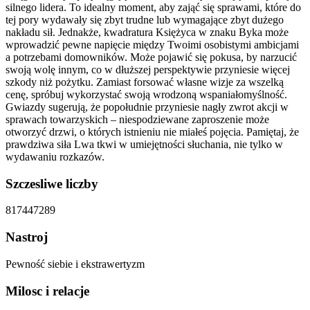
silnego lidera. To idealny moment, aby zająć się sprawami, które do
tej pory wydawały się zbyt trudne lub wymagające zbyt dużego
nakładu sił. Jednakże, kwadratura Księżyca w znaku Byka może
wprowadzić pewne napięcie między Twoimi osobistymi ambicjami
a potrzebami domowników. Może pojawić się pokusa, by narzucić
swoją wolę innym, co w dłuższej perspektywie przyniesie więcej
szkody niż pożytku. Zamiast forsować własne wizje za wszelką
cenę, spróbuj wykorzystać swoją wrodzoną wspaniałomyślność.
Gwiazdy sugerują, że popołudnie przyniesie nagły zwrot akcji w
sprawach towarzyskich – niespodziewane zaproszenie może
otworzyć drzwi, o których istnieniu nie miałeś pojęcia. Pamiętaj, że
prawdziwa siła Lwa tkwi w umiejętności słuchania, nie tylko w
wydawaniu rozkazów.
Szczesliwe liczby
8
17
44
72
89
Nastroj
Pewność siebie i ekstrawertyzm
Milosc i relacje