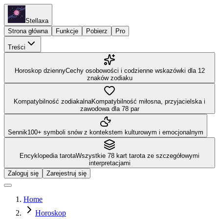
Stellaxa
Strona główna
Funkcje
Pobierz
Pro
Treści
Horoskop dzienny
Cechy osobowości i codzienne wskazówki dla 12
znaków zodiaku
Kompatybilność zodiakalna
Kompatybilność miłosna, przyjacielska i
zawodowa dla 78 par
Sennik
100+ symboli snów z kontekstem kulturowym i emocjonalnym
Encyklopedia tarota
Wszystkie 78 kart tarota ze szczegółowymi
interpretacjami
Zaloguj się
Zarejestruj się
Home
Horoskop