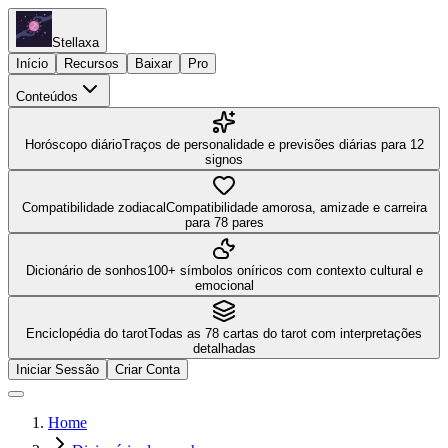
Stellaxa
Início
Recursos
Baixar
Pro
Conteúdos
Horóscopo diário
Traços de personalidade e previsões diárias para 12
signos
Compatibilidade zodiacal
Compatibilidade amorosa, amizade e carreira
para 78 pares
Dicionário de sonhos
100+ símbolos oníricos com contexto cultural e
emocional
Enciclopédia do tarot
Todas as 78 cartas do tarot com interpretações
detalhadas
Iniciar Sessão
Criar Conta
Home