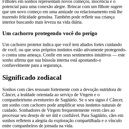
Filhotes em sonhos representam novos começos, inocência e o
potencial para uma conexão alegre. Brincar com um filhote sugere
que um novo começo em uma amizade ou relacionamento está lhe
trazendo felicidade genuína. Também pode refletir sua criança
interior buscando mais leveza na vida diária.
Um cachorro protegendo você do perigo
Um cachorro protetor indica que você tem aliados fortes cuidando
de você, ou que seus próprios instintos estão ativamente protegendo-
o contra uma ameaça. Confie em seus sentimentos intuitivos — este
sonho afirma que sua bússola interna está apontando-o
confiavelmente para a segurança.
Significado zodiacal
Sonhos com cães ressoam fortemente com a devoção nutridora de
Câncer, a lealdade orientada ao serviço de Virgem e o
companheirismo aventureiro de Sagitário. Se o seu signo é Câncer,
um sonho com cachorro pode amplificar seus instintos naturais de
cuidado. Sonhadores de Virgem frequentemente veem cães ao
processar seu desejo de ser útil e confiável. Para Sagitário, cães em
sonhos refletem a alegria da exploração compartilhada e o vínculo
entre companheiros de jornada na vida.