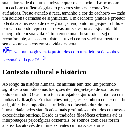
sua natureza leal ou uma amizade que se distanciou. Brincar com
um cachorro reflete alegria em prazeres simples e conexões
autênticas. Preste atenção à raça, tamanho e cor do cachorro — cada
um adiciona camadas de significado. Um cachorro grande e protetor
fala da sua necessidade de segurança, enquanto um pequeno filhote
brincalhão pode representar novas amizades ou a alegria infantil
emergindo em sua vida. O tom emocional do sonho — seja
reconfortante, ansioso ou triste — revela como você realmente se
sente sobre os laços em sua vida desperta.
Descubra insights mais profundos com uma leitura de sonhos
personalizada por IA
Contexto cultural e histórico
Ao longo da história humana, os animais têm tido um profundo
significado simbólico nas tradições de interpretação de sonhos em
todo o mundo. O cachorro tem carregado significado simbólico em
muitas civilizações. Em tradições antigas, este símbolo era associado
a significado e importância, refletindo o fascínio duradouro da
humanidade pelos significados mais profundos embutidos em nossas
experiências oníricas. Desde as tradições filosóficas orientais até as
interpretações psicológicas ocidentais, os sonhos com cães foram
analisados através de inúmeras lentes culturais, cada uma