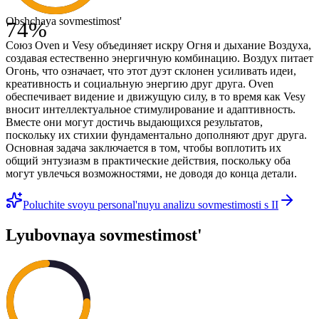
Obshchaya sovmestimost'
74
%
Союз Oven и Vesy объединяет искру Огня и дыхание Воздуха,
создавая естественно энергичную комбинацию. Воздух питает
Огонь, что означает, что этот дуэт склонен усиливать идеи,
креативность и социальную энергию друг друга. Oven
обеспечивает видение и движущую силу, в то время как Vesy
вносит интеллектуальное стимулирование и адаптивность.
Вместе они могут достичь выдающихся результатов,
поскольку их стихии фундаментально дополняют друг друга.
Основная задача заключается в том, чтобы воплотить их
общий энтузиазм в практические действия, поскольку оба
могут увлечься возможностями, не доводя до конца детали.
Poluchite svoyu personal'nuyu analizu sovmestimosti s II
Lyubovnaya sovmestimost'