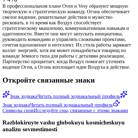
В профессиональном плане Oven и Vesy образуют мощную
творческую и стратегическую команду. Огонь обеспечивает
смелое видение, решительные действия и мужество
рисковать, в то время как Воздух способствует
стратегическому мышлению, коммуникативным навыкам и
адаптивности. Вместе они могут запускать инициативы,
руководить командами и управлять сложными проектами,
сочетая вдохновение и интеллект. Их стиль работы заряжает
коллег энергией, хотя им может понадобиться товарищ по
команде Земного типа для работы с деталями реализации.
Партнерство процветает, когда Воздух помогает уточнять
видение Огня, а Огонь воплощает идеи Воздуха в действие.
Откройте связанные знаки
Знак зодиака
Читать полный зодиакальный профиль
Знак зодиака
Читать полный зодиакальный профиль
Символы снов
Исследуйте сны, связанные с этими знаками
Razblokiruyte vashu glubokuyu kosmicheskuyu
analizu sovmestimosti