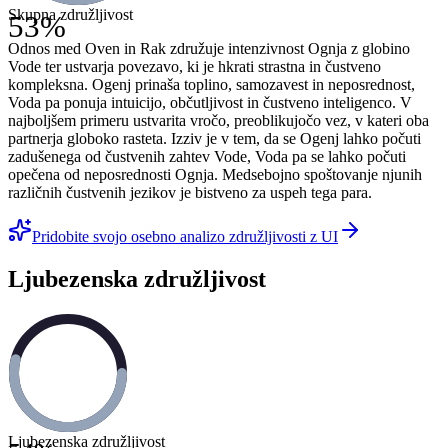
Skupna združljivost
53
%
Odnos med Oven in Rak združuje intenzivnost Ognja z globino
Vode ter ustvarja povezavo, ki je hkrati strastna in čustveno
kompleksna. Ogenj prinaša toplino, samozavest in neposrednost,
Voda pa ponuja intuicijo, občutljivost in čustveno inteligenco. V
najboljšem primeru ustvarita vročo, preoblikujočo vez, v kateri oba
partnerja globoko rasteta. Izziv je v tem, da se Ogenj lahko počuti
zadušenega od čustvenih zahtev Vode, Voda pa se lahko počuti
opečena od neposrednosti Ognja. Medsebojno spoštovanje njunih
različnih čustvenih jezikov je bistveno za uspeh tega para.
Pridobite svojo osebno analizo združljivosti z UI
Ljubezenska združljivost
Ljubezenska združljivost