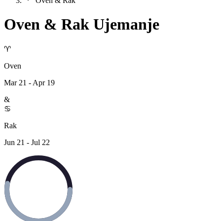
Oven & Rak
Oven
&
Rak
Ujemanje
♈
Oven
Mar 21 - Apr 19
&
♋
Rak
Jun 21 - Jul 22