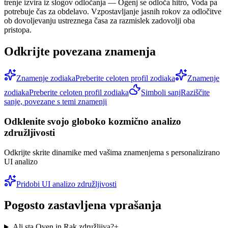
trenje izvira iz slogov odločanja — Ogenj se odloča hitro, Voda pa
potrebuje čas za obdelavo. Vzpostavljanje jasnih rokov za odločitve
ob dovoljevanju ustreznega časa za razmislek zadovolji oba
pristopa.
Odkrijte povezana znamenja
Znamenje zodiaka
Preberite celoten profil zodiaka
Znamenje
zodiaka
Preberite celoten profil zodiaka
Simboli sanj
Raziščite
sanje, povezane s temi znamenji
Odklenite svojo globoko kozmično analizo
združljivosti
Odkrijte skrite dinamike med vašima znamenjema s personalizirano
UI analizo
Pridobi UI analizo združljivosti
Pogosto zastavljena vprašanja
Ali sta Oven in Rak združljiva?
+