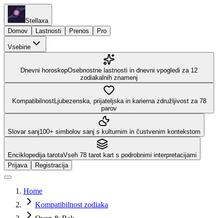
Stellaxa
Domov
Lastnosti
Prenos
Pro
Vsebine
Dnevni horoskop
Osebnostne lastnosti in dnevni vpogledi za 12
zodiakalnih znamenj
Kompatibilnost
Ljubezenska, prijateljska in karierna združljivost za 78
parov
Slovar sanj
100+ simbolov sanj s kulturnim in čustvenim kontekstom
Enciklopedija tarota
Vseh 78 tarot kart s podrobnimi interpretacijami
Prijava
Registracija
Home
Kompatibilnost zodiaka