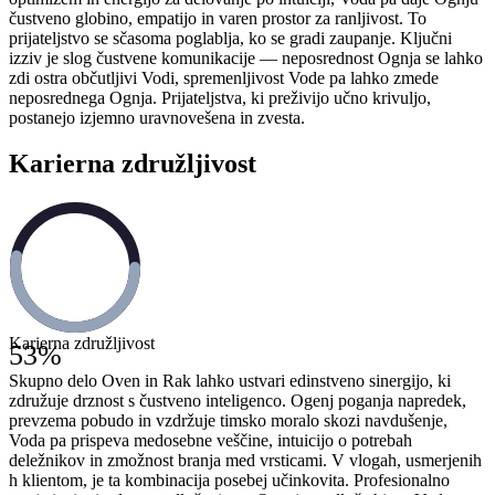
čustveno globino, empatijo in varen prostor za ranljivost. To
prijateljstvo se sčasoma poglablja, ko se gradi zaupanje. Ključni
izziv je slog čustvene komunikacije — neposrednost Ognja se lahko
zdi ostra občutljivi Vodi, spremenljivost Vode pa lahko zmede
neposrednega Ognja. Prijateljstva, ki preživijo učno krivuljo,
postanejo izjemno uravnovešena in zvesta.
Karierna združljivost
Karierna združljivost
53
%
Skupno delo Oven in Rak lahko ustvari edinstveno sinergijo, ki
združuje drznost s čustveno inteligenco. Ogenj poganja napredek,
prevzema pobudo in vzdržuje timsko moralo skozi navdušenje,
Voda pa prispeva medosebne veščine, intuicijo o potrebah
deležnikov in zmožnost branja med vrsticami. V vlogah, usmerjenih
h klientom, je ta kombinacija posebej učinkovita. Profesionalno