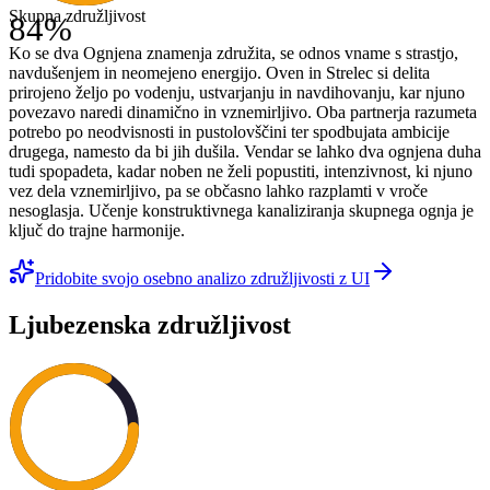
Skupna združljivost
84
%
Ko se dva Ognjena znamenja združita, se odnos vname s strastjo,
navdušenjem in neomejeno energijo. Oven in Strelec si delita
prirojeno željo po vodenju, ustvarjanju in navdihovanju, kar njuno
povezavo naredi dinamično in vznemirljivo. Oba partnerja razumeta
potrebo po neodvisnosti in pustolovščini ter spodbujata ambicije
drugega, namesto da bi jih dušila. Vendar se lahko dva ognjena duha
tudi spopadeta, kadar noben ne želi popustiti, intenzivnost, ki njuno
vez dela vznemirljivo, pa se občasno lahko razplamti v vroče
nesoglasja. Učenje konstruktivnega kanaliziranja skupnega ognja je
ključ do trajne harmonije.
Pridobite svojo osebno analizo združljivosti z UI
Ljubezenska združljivost