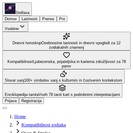
Stellaxa
Domov
Lastnosti
Prenos
Pro
Vsebine
Dnevni horoskop
Osebnostne lastnosti in dnevni vpogledi za 12
zodiakalnih znamenj
Kompatibilnost
Ljubezenska, prijateljska in karierna združljivost za 78
parov
Slovar sanj
100+ simbolov sanj s kulturnim in čustvenim kontekstom
Enciklopedija tarota
Vseh 78 tarot kart s podrobnimi interpretacijami
Prijava
Registracija
Home
Kompatibilnost zodiaka