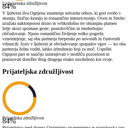
Ljubezenska združljivost
84
%
V ljubezni dva Ognjena znamenja ustvarita odnos, ki gori svetlo s
strastjo, fizično kemijo in romantično intenzivnostjo. Oven in Strelec
izražata naklonjenost drzno in velikodušno ter ohranjata plamen
želje skozi spontane geste, pustolovščine in medsebojno
občudovanje. Njuno romantično življenje redko pogreša
vznemirjenje, saj oba partnerja hrepenita po novostih in čustvenih
vrhuncih. Izziv v ljubezni je obvladovanje spopadov egov — ko oba
partnerja želita voditi, lahko izbruhnejo boji za moč. Uspešni
Ognjeni pari se naučijo izmenjevati v središču pozornosti in
praznovati dosežke drug drugega enako navdušeno kot svoje.
Prijateljska združljivost
Prijateljska združljivost
84
%
Prijateljstvo med dvema Ognjenima znamenjema je pustolovska vez,