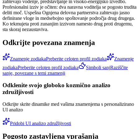
zahtevajo vodenje, predstavljanje in visoko-energijsko izvedbo.
Profesionalni izziv je očiten: dva naravna voditelja se pogosto trudita
deliti moč. Uspešna Ognjena delovna partnerstva zahtevajo jasno
definirane vloge in medsebojno spoštovanje področja drug drugega.
Ko tekmujeta proti zunanjim izzivom namesto drug proti drugemu,
sta skoraj nezaustaviva.
Odkrijte povezana znamenja
Znamenje zodiaka
Preberite celoten profil zodiaka
Znamenje
zodiaka
Preberite celoten profil zodiaka
Simboli sanj
Raziščite
sanje, povezane s temi znamenji
Odklenite svojo globoko kozmično analizo
združljivosti
Odkrijte skrite dinamike med vašima znamenjema s personalizirano
UI analizo
Pridobi UI analizo združljivosti
Pogosto zastavljena vprašanja