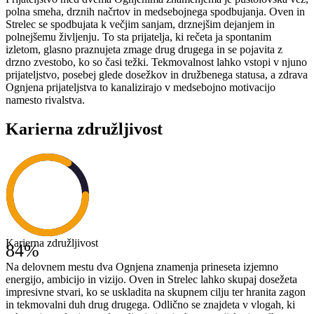
polna smeha, drznih načrtov in medsebojnega spodbujanja. Oven in
Strelec se spodbujata k večjim sanjam, drznejšim dejanjem in
polnejšemu življenju. To sta prijatelja, ki rečeta ja spontanim
izletom, glasno praznujeta zmage drug drugega in se pojavita z
drzno zvestobo, ko so časi težki. Tekmovalnost lahko vstopi v njuno
prijateljstvo, posebej glede dosežkov in družbenega statusa, a zdrava
Ognjena prijateljstva to kanalizirajo v medsebojno motivacijo
namesto rivalstva.
Karierna združljivost
Karierna združljivost
84
%
Na delovnem mestu dva Ognjena znamenja prineseta izjemno
energijo, ambicijo in vizijo. Oven in Strelec lahko skupaj dosežeta
impresivne stvari, ko se uskladita na skupnem cilju ter hranita zagon
in tekmovalni duh drug drugega. Odlično se znajdeta v vlogah, ki