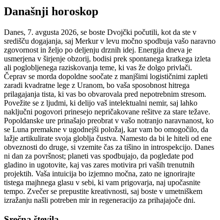
Današnji horoskop
Danes, 7. avgusta 2026, se boste Dvojčki počutili, kot da ste v
središču dogajanja, saj Merkur v levu močno spodbuja vašo naravno
zgovornost in željo po deljenju drznih idej. Energija dneva je
usmerjena v širjenje obzorij, bodisi prek spontanega kratkega izleta
ali poglobljenega raziskovanja teme, ki vas že dolgo privlači.
Čeprav se morda dopoldne soočate z manjšimi logističnimi zapleti
zaradi kvadratne lege z Uranom, bo vaša sposobnost hitrega
prilagajanja tista, ki vas bo obvarovala pred nepotrebnim stresom.
Povežite se z ljudmi, ki delijo vaš intelektualni nemir, saj lahko
naključni pogovori prinesejo nepričakovane rešitve za stare težave.
Popoldanske ure prinašajo preobrat v vašo notranjo naravnanost, ko
se Luna premakne v ugodnejši položaj, kar vam bo omogočilo, da
lažje artikulirate svoja globlja čustva. Namesto da bi le hiteli od ene
obveznosti do druge, si vzemite čas za tišino in introspekcijo. Danes
ni dan za površnost; planeti vas spodbujajo, da pogledate pod
gladino in ugotovite, kaj vas zares motivira pri vaših trenutnih
projektih. Vaša intuicija bo izjemno močna, zato ne ignorirajte
tistega majhnega glasu v sebi, ki vam prigovarja, naj upočasnite
tempo. Zvečer se prepustite kreativnosti, saj boste v umetniškem
izražanju našli potreben mir in regeneracijo za prihajajoče dni.
Srečna števila