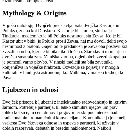
razumevanja kompleksnosti.
Mythology & Origins
V grški mitologiji Dvojček predstavlja brata dvojčka Kastorja in
Poluksa, znana kot Dioskura. Kastor je bil smrten, sin kralja
Tindareja, medtem ko je bil Poluks nesmrten, sin Zevsa. Ko je bil
Kastor ubit v bitki, je Poluks prosil Zevsa, naj mu dovoli deliti svojo
nesmrtnost z bratom. Gajen od te predanosti je Zevs oba postavil kot
zvezdi na nebo, kjer ne bi bila nikoli ločena. Starodavni mornarji so
dvojčka smatrala za zaščitniška varuha, ogled obeh zvezd skupaj pa
je pomenil varno plovbo. V rimski tradiciji sta bila zavetnika
konjeništva in vojaške hrabrosti. Ozvezdje se pojavlja v mnogih
kulturah: v hindujski astronomiji kot Mithuna, v arabski tradiciji kot
Pava.
Ljubezen in odnosi
Dvojček pristopa k ljubezni z intelektualno radovednostjo in igrivim
šarmom. Potrebuje partnerja, ki lahko stimulira njegov um prav
toliko kot srce, in ceni duhovit pogovor ter skupne interese nad
tradicionalnimi romantičnimi konvencijami. Komunikacija je temelj
vsakega Dvojčkovega odnosa in uspeva s partnerji, ki uživajo v
dolgih razpravah, debatah in besedni naklonjenosti. Najbolj