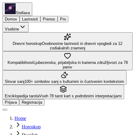
Stellaxa
Domov
Lastnosti
Prenos
Pro
Vsebine
Dnevni horoskop
Osebnostne lastnosti in dnevni vpogledi za 12
zodiakalnih znamenj
Kompatibilnost
Ljubezenska, prijateljska in karierna združljivost za 78
parov
Slovar sanj
100+ simbolov sanj s kulturnim in čustvenim kontekstom
Enciklopedija tarota
Vseh 78 tarot kart s podrobnimi interpretacijami
Prijava
Registracija
Home
Horoskop