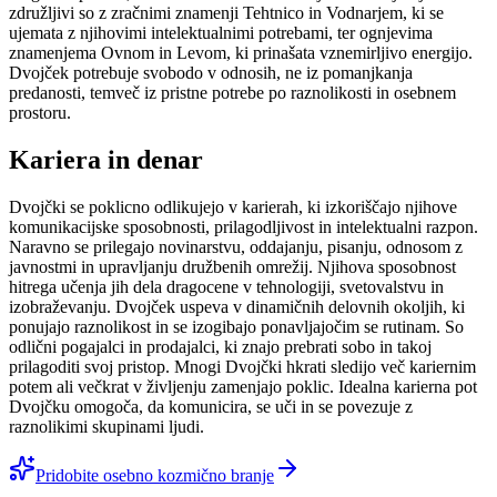
združljivi so z zračnimi znamenji Tehtnico in Vodnarjem, ki se
ujemata z njihovimi intelektualnimi potrebami, ter ognjevima
znamenjema Ovnom in Levom, ki prinašata vznemirljivo energijo.
Dvojček potrebuje svobodo v odnosih, ne iz pomanjkanja
predanosti, temveč iz pristne potrebe po raznolikosti in osebnem
prostoru.
Kariera in denar
Dvojčki se poklicno odlikujejo v karierah, ki izkoriščajo njihove
komunikacijske sposobnosti, prilagodljivost in intelektualni razpon.
Naravno se prilegajo novinarstvu, oddajanju, pisanju, odnosom z
javnostmi in upravljanju družbenih omrežij. Njihova sposobnost
hitrega učenja jih dela dragocene v tehnologiji, svetovalstvu in
izobraževanju. Dvojček uspeva v dinamičnih delovnih okoljih, ki
ponujajo raznolikost in se izogibajo ponavljajočim se rutinam. So
odlični pogajalci in prodajalci, ki znajo prebrati sobo in takoj
prilagoditi svoj pristop. Mnogi Dvojčki hkrati sledijo več kariernim
potem ali večkrat v življenju zamenjajo poklic. Idealna karierna pot
Dvojčku omogoča, da komunicira, se uči in se povezuje z
raznolikimi skupinami ljudi.
Pridobite osebno kozmično branje