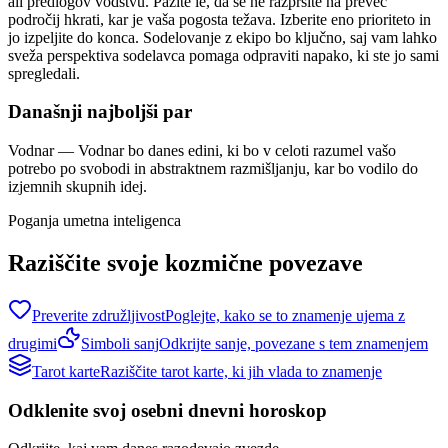
ali predlogov vodstvu. Pazite le, da se ne razpršite na preveč
področij hkrati, kar je vaša pogosta težava. Izberite eno prioriteto in
jo izpeljite do konca. Sodelovanje z ekipo bo ključno, saj vam lahko
sveža perspektiva sodelavca pomaga odpraviti napako, ki ste jo sami
spregledali.
Današnji najboljši par
Vodnar
—
Vodnar bo danes edini, ki bo v celoti razumel vašo
potrebo po svobodi in abstraktnem razmišljanju, kar bo vodilo do
izjemnih skupnih idej.
Poganja umetna inteligenca
Raziščite svoje kozmične povezave
Preverite združljivost
Poglejte, kako se to znamenje ujema z
drugimi
Simboli sanj
Odkrijte sanje, povezane s tem znamenjem
Tarot karte
Raziščite tarot karte, ki jih vlada to znamenje
Odklenite svoj osebni dnevni horoskop