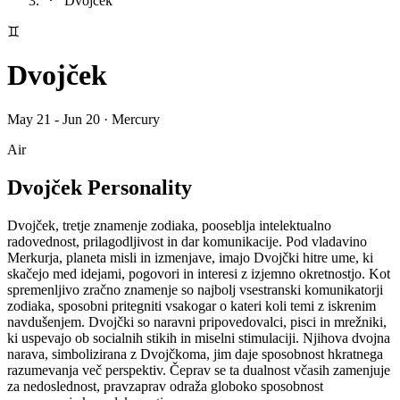
Dvojček
♊
Dvojček
May 21 - Jun 20
·
Mercury
Air
Dvojček Personality
Dvojček, tretje znamenje zodiaka, pooseblja intelektualno
radovednost, prilagodljivost in dar komunikacije. Pod vladavino
Merkurja, planeta misli in izmenjave, imajo Dvojčki hitre ume, ki
skačejo med idejami, pogovori in interesi z izjemno okretnostjo. Kot
spremenljivo zračno znamenje so najbolj vsestranski komunikatorji
zodiaka, sposobni pritegniti vsakogar o kateri koli temi z iskrenim
navdušenjem. Dvojčki so naravni pripovedovalci, pisci in mrežniki,
ki uspevajo ob socialnih stikih in miselni stimulaciji. Njihova dvojna
narava, simbolizirana z Dvojčkoma, jim daje sposobnost hkratnega
razumevanja več perspektiv. Čeprav se ta dualnost včasih zamenjuje
za nedoslednost, pravzaprav odraža globoko sposobnost