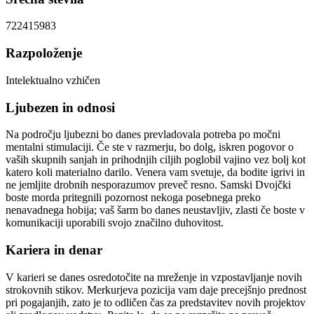
7
22
41
59
83
Razpoloženje
Intelektualno vzhičen
Ljubezen in odnosi
Na področju ljubezni bo danes prevladovala potreba po močni
mentalni stimulaciji. Če ste v razmerju, bo dolg, iskren pogovor o
vaših skupnih sanjah in prihodnjih ciljih poglobil vajino vez bolj kot
katero koli materialno darilo. Venera vam svetuje, da bodite igrivi in
ne jemljite drobnih nesporazumov preveč resno. Samski Dvojčki
boste morda pritegnili pozornost nekoga posebnega preko
nenavadnega hobija; vaš šarm bo danes neustavljiv, zlasti če boste v
komunikaciji uporabili svojo značilno duhovitost.
Kariera in denar
V karieri se danes osredotočite na mreženje in vzpostavljanje novih
strokovnih stikov. Merkurjeva pozicija vam daje precejšnjo prednost
pri pogajanjih, zato je to odličen čas za predstavitev novih projektov