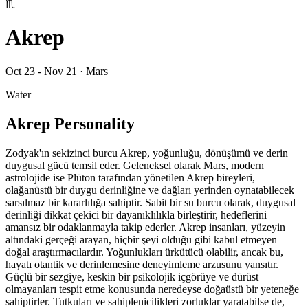
♏
Akrep
Oct 23 - Nov 21
·
Mars
Water
Akrep Personality
Zodyak'ın sekizinci burcu Akrep, yoğunluğu, dönüşümü ve derin
duygusal gücü temsil eder. Geleneksel olarak Mars, modern
astrolojide ise Plüton tarafından yönetilen Akrep bireyleri,
olağanüstü bir duygu derinliğine ve dağları yerinden oynatabilecek
sarsılmaz bir kararlılığa sahiptir. Sabit bir su burcu olarak, duygusal
derinliği dikkat çekici bir dayanıklılıkla birleştirir, hedeflerini
amansız bir odaklanmayla takip ederler. Akrep insanları, yüzeyin
altındaki gerçeği arayan, hiçbir şeyi olduğu gibi kabul etmeyen
doğal araştırmacılardır. Yoğunlukları ürkütücü olabilir, ancak bu,
hayatı otantik ve derinlemesine deneyimleme arzusunu yansıtır.
Güçlü bir sezgiye, keskin bir psikolojik içgörüye ve dürüst
olmayanları tespit etme konusunda neredeyse doğaüstü bir yeteneğe
sahiptirler. Tutkuları ve sahiplenicilikleri zorluklar yaratabilse de,