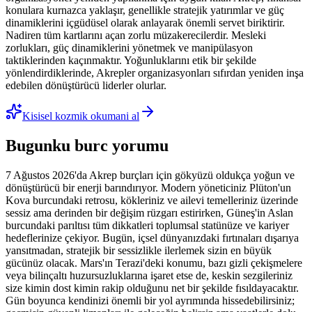
konulara kurnazca yaklaşır, genellikle stratejik yatırımlar ve güç
dinamiklerini içgüdüsel olarak anlayarak önemli servet biriktirir.
Nadiren tüm kartlarını açan zorlu müzakerecilerdir. Mesleki
zorlukları, güç dinamiklerini yönetmek ve manipülasyon
taktiklerinden kaçınmaktır. Yoğunluklarını etik bir şekilde
yönlendirdiklerinde, Akrepler organizasyonları sıfırdan yeniden inşa
edebilen dönüştürücü liderler olurlar.
Kisisel kozmik okumani al
Bugunku burc yorumu
7 Ağustos 2026'da Akrep burçları için gökyüzü oldukça yoğun ve
dönüştürücü bir enerji barındırıyor. Modern yöneticiniz Plüton'un
Kova burcundaki retrosu, kökleriniz ve ailevi temelleriniz üzerinde
sessiz ama derinden bir değişim rüzgarı estirirken, Güneş'in Aslan
burcundaki parıltısı tüm dikkatleri toplumsal statünüze ve kariyer
hedeflerinize çekiyor. Bugün, içsel dünyanızdaki fırtınaları dışarıya
yansıtmadan, stratejik bir sessizlikle ilerlemek sizin en büyük
gücünüz olacak. Mars'ın Terazi'deki konumu, bazı gizli çekişmelere
veya bilinçaltı huzursuzluklarına işaret etse de, keskin sezgileriniz
size kimin dost kimin rakip olduğunu net bir şekilde fısıldayacaktır.
Gün boyunca kendinizi önemli bir yol ayrımında hissedebilirsiniz;