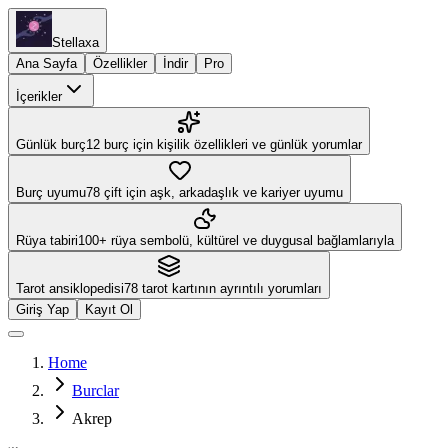
Stellaxa
Ana Sayfa
Özellikler
İndir
Pro
İçerikler
Günlük burç
12 burç için kişilik özellikleri ve günlük yorumlar
Burç uyumu
78 çift için aşk, arkadaşlık ve kariyer uyumu
Rüya tabiri
100+ rüya sembolü, kültürel ve duygusal bağlamlarıyla
Tarot ansiklopedisi
78 tarot kartının ayrıntılı yorumları
Giriş Yap
Kayıt Ol
Home
Burclar
Akrep