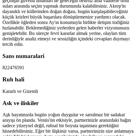
geçmişin güvenli limanları ile geleceğin belirsiz ama vaatlerle dolu
suları arasında seçim yapmak durumunda kalabilirsiniz. Akrep'in
dayanıklı ve küllerinden doğan doğası, bugün karşılaşabileceğiniz
küçük krizleri büyük başarılara dönüştürmenize yardımcı olacak.
Özellikle öğleden sonra Ay'ın konumuyla birlikte iletişim trafiğiniz
hızlanabilir. Beklemediğiniz yerlerden gelen haberler vizyonunuzu
genişletebilir. Bu süreçte fevri kararlar almak yerine, olayları tüm
derinliğiyle analiz etmeyi ve sessizliğin içindeki cevapları duymayı
tercih edin.
Sans numaralari
8
22
47
65
91
Ruh hali
Kararlı ve Gizemli
Ask ve iliskiler
Aşk hayatınızda bugün yoğun duygular ve sarsılmaz bir sadakat
arayışı ön planda. Venüs'ün etkisiyle, partnerinizle aranızdaki bağın
sadece yüzeysel değil, ruhsal bir boyuta taşınması gerektiğini
hissedebilirsiniz. Eğer bir ilişkiniz varsa, partnerinizin size anlatmaya