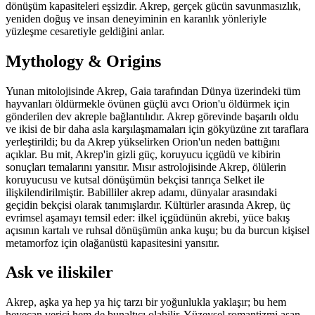
dönüşüm kapasiteleri eşsizdir. Akrep, gerçek gücün savunmasızlık,
yeniden doğuş ve insan deneyiminin en karanlık yönleriyle
yüzleşme cesaretiyle geldiğini anlar.
Mythology & Origins
Yunan mitolojisinde Akrep, Gaia tarafından Dünya üzerindeki tüm
hayvanları öldürmekle övünen güçlü avcı Orion'u öldürmek için
gönderilen dev akreple bağlantılıdır. Akrep görevinde başarılı oldu
ve ikisi de bir daha asla karşılaşmamaları için gökyüzüne zıt taraflara
yerleştirildi; bu da Akrep yükselirken Orion'un neden battığını
açıklar. Bu mit, Akrep'in gizli güç, koruyucu içgüdü ve kibirin
sonuçları temalarını yansıtır. Mısır astrolojisinde Akrep, ölülerin
koruyucusu ve kutsal dönüşümün bekçisi tanrıça Selket ile
ilişkilendirilmiştir. Babilliler akrep adamı, dünyalar arasındaki
geçidin bekçisi olarak tanımışlardır. Kültürler arasında Akrep, üç
evrimsel aşamayı temsil eder: ilkel içgüdünün akrebi, yüce bakış
açısının kartalı ve ruhsal dönüşümün anka kuşu; bu da burcun kişisel
metamorfoz için olağanüstü kapasitesini yansıtır.
Ask ve iliskiler
Akrep, aşka ya hep ya hiç tarzı bir yoğunlukla yaklaşır; bu hem
heyecan verici hem de bunaltıcı olabilir. Yüzeysel romantizmi aşan,