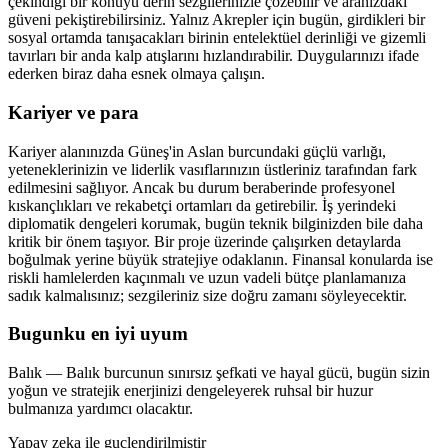
çekindiği bir konuyu derin sezgilerinizle çözebilir ve aranızdaki
güveni pekiştirebilirsiniz. Yalnız Akrepler için bugün, girdikleri bir
sosyal ortamda tanışacakları birinin entelektüel derinliği ve gizemli
tavırları bir anda kalp atışlarını hızlandırabilir. Duygularınızı ifade
ederken biraz daha esnek olmaya çalışın.
Kariyer ve para
Kariyer alanınızda Güneş'in Aslan burcundaki güçlü varlığı,
yeteneklerinizin ve liderlik vasıflarınızın üstleriniz tarafından fark
edilmesini sağlıyor. Ancak bu durum beraberinde profesyonel
kıskançlıkları ve rekabetçi ortamları da getirebilir. İş yerindeki
diplomatik dengeleri korumak, bugün teknik bilginizden bile daha
kritik bir önem taşıyor. Bir proje üzerinde çalışırken detaylarda
boğulmak yerine büyük stratejiye odaklanın. Finansal konularda ise
riskli hamlelerden kaçınmalı ve uzun vadeli bütçe planlamanıza
sadık kalmalısınız; sezgileriniz size doğru zamanı söyleyecektir.
Bugunku en iyi uyum
Balık
—
Balık burcunun sınırsız şefkati ve hayal gücü, bugün sizin
yoğun ve stratejik enerjinizi dengeleyerek ruhsal bir huzur
bulmanıza yardımcı olacaktır.
Yapay zeka ile guclendirilmistir