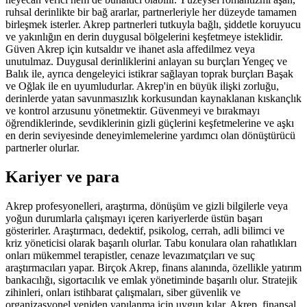
ruhsal derinlikte bir bağ ararlar, partnerleriyle her düzeyde tamamen
birleşmek isterler. Akrep partnerleri tutkuyla bağlı, şiddetle koruyucu
ve yakınlığın en derin duygusal bölgelerini keşfetmeye isteklidir.
Güven Akrep için kutsaldır ve ihanet asla affedilmez veya
unutulmaz. Duygusal derinliklerini anlayan su burçları Yengeç ve
Balık ile, ayrıca dengeleyici istikrar sağlayan toprak burçları Başak
ve Oğlak ile en uyumludurlar. Akrep'in en büyük ilişki zorluğu,
derinlerde yatan savunmasızlık korkusundan kaynaklanan kıskançlık
ve kontrol arzusunu yönetmektir. Güvenmeyi ve bırakmayı
öğrendiklerinde, sevdiklerinin gizli güçlerini keşfetmelerine ve aşkı
en derin seviyesinde deneyimlemelerine yardımcı olan dönüştürücü
partnerler olurlar.
Kariyer ve para
Akrep profesyonelleri, araştırma, dönüşüm ve gizli bilgilerle veya
yoğun durumlarla çalışmayı içeren kariyerlerde üstün başarı
gösterirler. Araştırmacı, dedektif, psikolog, cerrah, adli bilimci ve
kriz yöneticisi olarak başarılı olurlar. Tabu konulara olan rahatlıkları
onları mükemmel terapistler, cenaze levazımatçıları ve suç
araştırmacıları yapar. Birçok Akrep, finans alanında, özellikle yatırım
bankacılığı, sigortacılık ve emlak yönetiminde başarılı olur. Stratejik
zihinleri, onları istihbarat çalışmaları, siber güvenlik ve
organizasyonel yeniden yapılanma için uygun kılar. Akrep, finansal