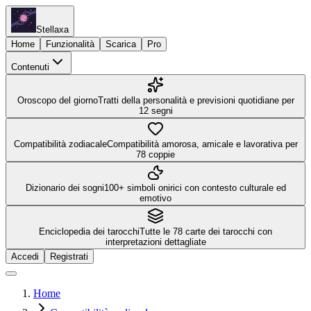
Stellaxa
Home
Funzionalità
Scarica
Pro
Contenuti
Oroscopo del giorno
Tratti della personalità e previsioni quotidiane per
12 segni
Compatibilità zodiacale
Compatibilità amorosa, amicale e lavorativa per
78 coppie
Dizionario dei sogni
100+ simboli onirici con contesto culturale ed
emotivo
Enciclopedia dei tarocchi
Tutte le 78 carte dei tarocchi con
interpretazioni dettagliate
Accedi
Registrati
Home