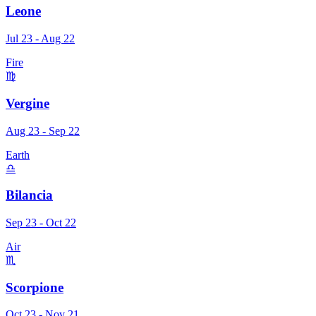
Leone
Jul 23 - Aug 22
Fire
♍
Vergine
Aug 23 - Sep 22
Earth
♎
Bilancia
Sep 23 - Oct 22
Air
♏
Scorpione
Oct 23 - Nov 21