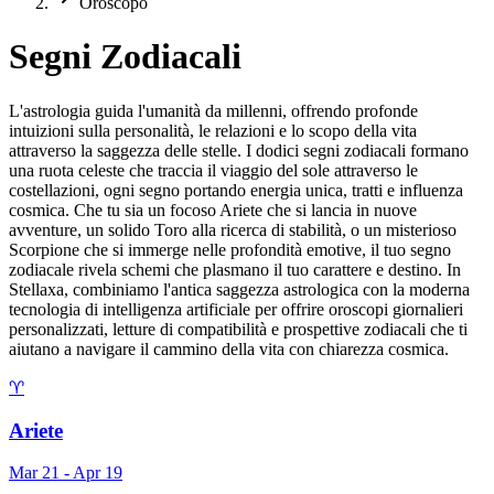
Oroscopo
Segni Zodiacali
L'astrologia guida l'umanità da millenni, offrendo profonde
intuizioni sulla personalità, le relazioni e lo scopo della vita
attraverso la saggezza delle stelle. I dodici segni zodiacali formano
una ruota celeste che traccia il viaggio del sole attraverso le
costellazioni, ogni segno portando energia unica, tratti e influenza
cosmica. Che tu sia un focoso Ariete che si lancia in nuove
avventure, un solido Toro alla ricerca di stabilità, o un misterioso
Scorpione che si immerge nelle profondità emotive, il tuo segno
zodiacale rivela schemi che plasmano il tuo carattere e destino. In
Stellaxa, combiniamo l'antica saggezza astrologica con la moderna
tecnologia di intelligenza artificiale per offrire oroscopi giornalieri
personalizzati, letture di compatibilità e prospettive zodiacali che ti
aiutano a navigare il cammino della vita con chiarezza cosmica.
♈
Ariete
Mar 21 - Apr 19