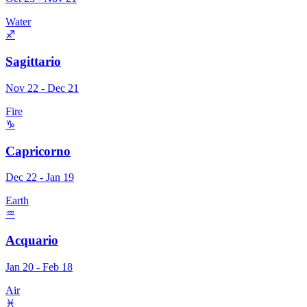
Water
♐
Sagittario
Nov 22 - Dec 21
Fire
♑
Capricorno
Dec 22 - Jan 19
Earth
♒
Acquario
Jan 20 - Feb 18
Air
♓