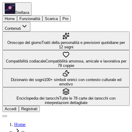
Stellaxa
Home
Funzionalità
Scarica
Pro
Contenuti
Oroscopo del giorno
Tratti della personalità e previsioni quotidiane per
12 segni
Compatibilità zodiacale
Compatibilità amorosa, amicale e lavorativa per
78 coppie
Dizionario dei sogni
100+ simboli onirici con contesto culturale ed
emotivo
Enciclopedia dei tarocchi
Tutte le 78 carte dei tarocchi con
interpretazioni dettagliate
Accedi
Registrati
Home