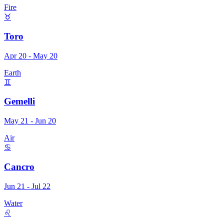
Fire
♉
Toro
Apr 20 - May 20
Earth
♊
Gemelli
May 21 - Jun 20
Air
♋
Cancro
Jun 21 - Jul 22
Water
♌